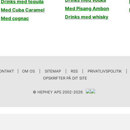
Drinks med vodka
Drinks med tequila
Med Pisang Ambon
Med Cuba Caramel
Drinks med whisky
Med cognac
ONTAKT | OM OS
|
SITEMAP
|
RSS
|
PRIVATLIVSPOLITIK
|
OPSKRIFTER PÅ DIT SITE
© HEPHEY APS 2002-2026