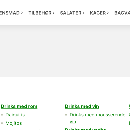
ENSMAD
TILBEHØR
SALATER
KAGER
BAGV
Drinks med rom
Drinks med vin
Daiquiris
Drinks med mousserende
vin
Mojitos