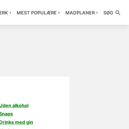
ÆRK
MEST POPULÆRE
MADPLANER
SØG
Uden alkohol
Snaps
Drinks med gin