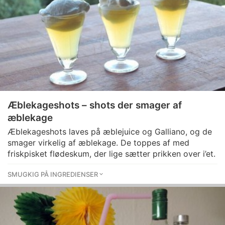
Æblekageshots – shots der smager af
æblekage
Æblekageshots laves på æblejuice og Galliano, og de
smager virkelig af æblekage. De toppes af med
friskpisket flødeskum, der lige sætter prikken over i’et.
SMUGKIG PÅ INGREDIENSER