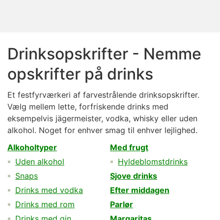
Drinksopskrifter - Nemme
opskrifter på drinks
Et festfyrværkeri af farvestrålende drinksopskrifter.
Vælg mellem lette, forfriskende drinks med
eksempelvis jägermeister, vodka, whisky eller uden
alkohol. Noget for enhver smag til enhver lejlighed.
Alkoholtyper
Med frugt
Uden alkohol
Hyldeblomstdrinks
Snaps
Sjove drinks
Drinks med vodka
Efter middagen
Drinks med rom
Parlør
Drinks med gin
Margaritas