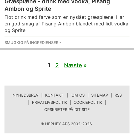
Græsplæne - drink med vodka, Pisang
Ambon og Sprite
Flot drink med farve som en nyslået græsplæne. Har
en god smag af Pisang Ambon blandet med lidt vodka
og Sprite.
SMUGKIG PÅ INGREDIENSER
1
2
Næste
»
NYHEDSBREV
|
KONTAKT | OM OS
|
SITEMAP
|
RSS
|
PRIVATLIVSPOLITIK
|
COOKIEPOLITIK
|
OPSKRIFTER PÅ DIT SITE
© HEPHEY APS 2002-2026