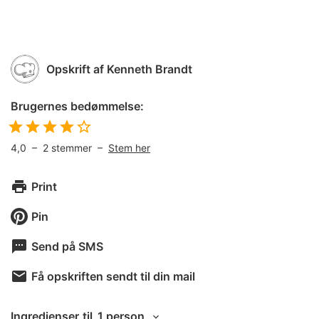
Opskrift af
Kenneth Brandt
Brugernes bedømmelse:
4,0
–
2
stemmer –
Stem her
Print
Pin
Send på SMS
Få opskriften sendt til din mail
Ingredienser
til
1 person