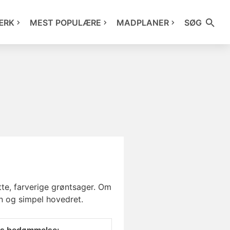
ÆRK
MEST POPULÆRE
MADPLANER
SØG
tte, farverige grøntsager. Om
n og simpel hovedret.