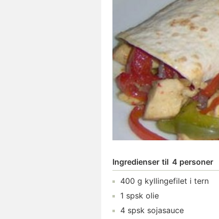
Ingredienser
til
4 personer
400
g
kyllingefilet
i tern
1
spsk
olie
4
spsk
sojasauce