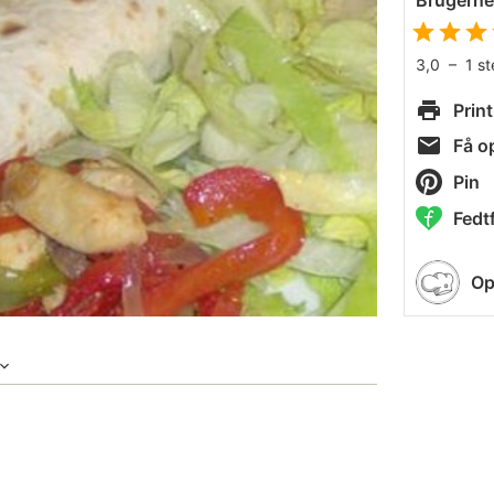
Brugern
3,0
–
1
s
Print
Få op
Pin
Fedtf
Op