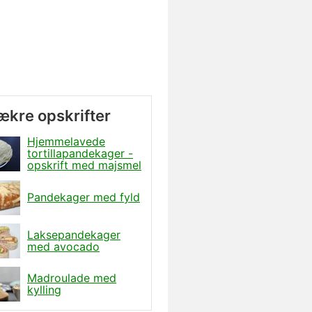
lækre opskrifter
Hjemmelavede
tortillapandekager -
opskrift med majsmel
Pandekager med fyld
Laksepandekager
med avocado
Madroulade med
kylling