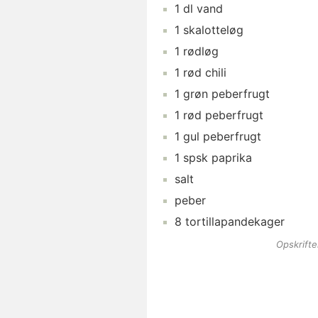
1
dl
vand
1
skalotteløg
1
rødløg
1
rød chili
1
grøn peberfrugt
1
rød peberfrugt
1
gul peberfrugt
1
spsk
paprika
salt
peber
8
tortillapandekager
Opskrift