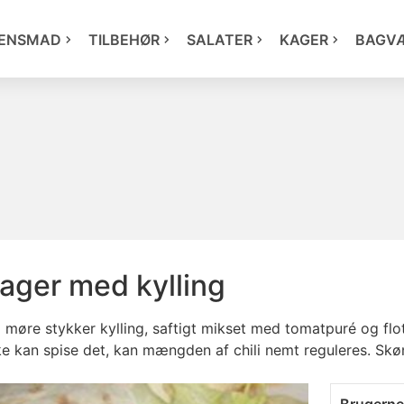
ENSMAD
TILBEHØR
SALATER
KAGER
BAGV
ager med kylling
møre stykker kylling, saftigt mikset med tomatpuré og flo
ke kan spise det, kan mængden af chili nemt reguleres. Skø