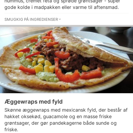
hummus, cremet feta og sprøde grøntsager - super
gode kolde i madpakken eller varme til aftensmad.
SMUGKIG PÅ INGREDIENSER
Æggewraps med fyld
Skønne æggewraps med mexicansk fyld, der består af
hakket oksekød, guacamole og en masse friske
grøntsager, der gør pandekagerne både sunde og
friske.