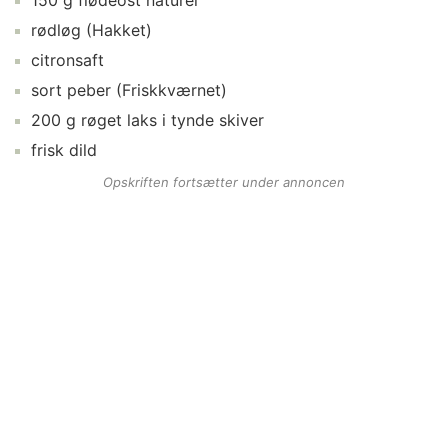
150
g
flødeost naturel
rødløg
(Hakket)
citronsaft
sort peber
(Friskkværnet)
200
g
røget laks
i tynde skiver
frisk dild
Opskriften fortsætter under annoncen