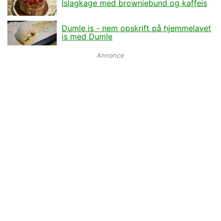
Islagkage med browniebund og kaffeis
Dumle is - nem opskrift på hjemmelavet
is med Dumle
Annonce