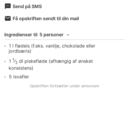
Send på SMS
Få opskriften sendt til din mail
Ingredienser
til
5 personer
1
l
flødeis
(f.eks. vanilje, chokolade eller
jordbæris)
1
1
⁄
dl
piskefløde
(afhængig af ønsket
2
konsistens)
5
isvafler
Opskriften fortsætter under annoncen