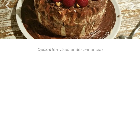
Opskriften vises under annoncen