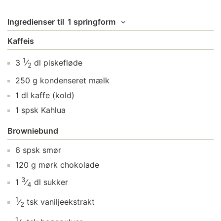
Ingredienser
til
1 springform
Kaffeis
1
3
⁄
dl
piskefløde
2
250
g
kondenseret mælk
1
dl
kaffe
(kold)
1
spsk
Kahlua
Browniebund
6
spsk
smør
120
g
mørk chokolade
3
1
⁄
dl
sukker
4
1
⁄
tsk
vaniljeekstrakt
2
1