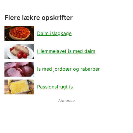
Flere lækre opskrifter
Daim islagkage
Hjemmelavet is med daim
Is med jordbær og rabarber
Passionsfrugt is
Annonce