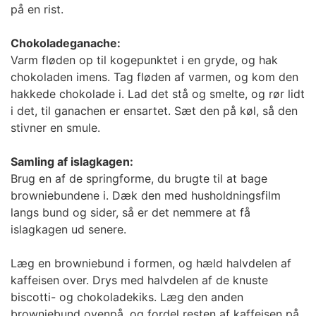
på en rist.
Chokoladeganache:
Varm fløden op til kogepunktet i en gryde, og hak
chokoladen imens. Tag fløden af varmen, og kom den
hakkede chokolade i. Lad det stå og smelte, og rør lidt
i det, til ganachen er ensartet. Sæt den på køl, så den
stivner en smule.
Samling af islagkagen:
Brug en af de springforme, du brugte til at bage
browniebundene i. Dæk den med husholdningsfilm
langs bund og sider, så er det nemmere at få
islagkagen ud senere.
Læg en browniebund i formen, og hæld halvdelen af
kaffeisen over. Drys med halvdelen af de knuste
biscotti- og chokoladekiks. Læg den anden
browniebund ovenpå, og fordel resten af kaffeisen på