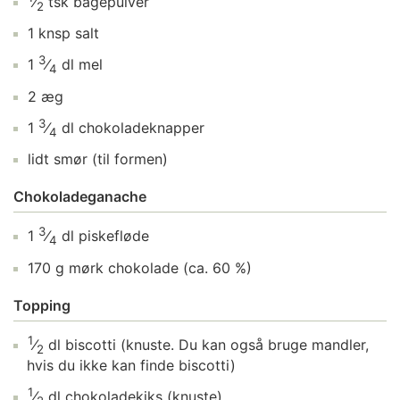
⁄
tsk
bagepulver
2
1
knsp
salt
3
1
⁄
dl
mel
4
2
æg
3
1
⁄
dl
chokoladeknapper
4
lidt
smør
(til formen)
Chokoladeganache
3
1
⁄
dl
piskefløde
4
170
g
mørk chokolade
(ca. 60 %)
Topping
1
⁄
dl
biscotti
(knuste. Du kan også bruge mandler,
2
hvis du ikke kan finde biscotti)
1
⁄
dl
chokoladekiks
(knuste)