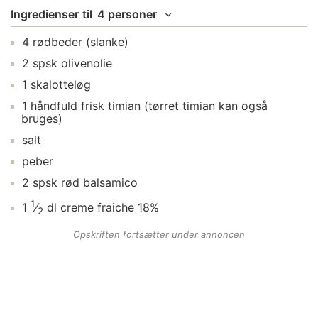
Ingredienser
til
4 personer
4
rødbeder
(slanke)
2
spsk
olivenolie
1
skalotteløg
1
håndfuld
frisk timian
(tørret timian kan også
bruges)
salt
peber
2
spsk
rød balsamico
1
1
⁄
dl
creme fraiche 18%
2
Opskriften fortsætter under annoncen