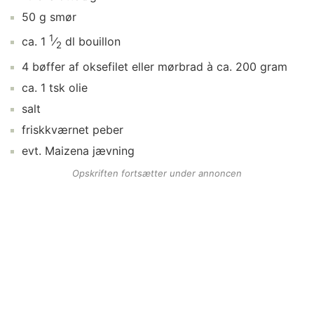
50
g
smør
1
ca.
1
⁄
dl
bouillon
2
4
bøffer
af oksefilet eller mørbrad à ca. 200 gram
ca.
1
tsk
olie
salt
friskkværnet
peber
evt.
Maizena jævning
Opskriften fortsætter under annoncen