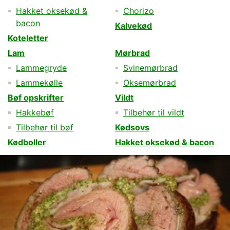
Hakket oksekød &
Chorizo
bacon
Kalvekød
Koteletter
Lam
Mørbrad
Lammegryde
Svinemørbrad
Lammekølle
Oksemørbrad
Bøf opskrifter
Vildt
Hakkebøf
Tilbehør til vildt
Tilbehør til bøf
Kødsovs
Kødboller
Hakket oksekød & bacon