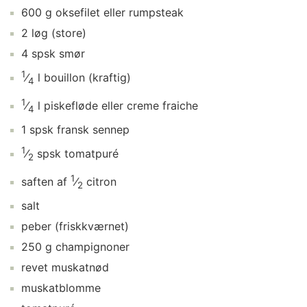
600
g
oksefilet
eller rumpsteak
2
løg
(store)
4
spsk
smør
1
⁄
l
bouillon
(kraftig)
4
1
⁄
l
piskefløde
eller creme fraiche
4
1
spsk
fransk sennep
1
⁄
spsk
tomatpuré
2
1
saften af
⁄
citron
2
salt
peber
(friskkværnet)
250
g
champignoner
revet muskatnød
muskatblomme