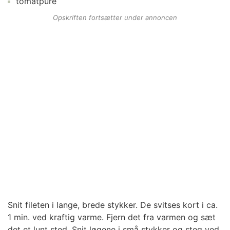
tomatpuré
Opskriften fortsætter under annoncen
Snit fileten i lange, brede stykker. De svitses kort i ca.
1 min. ved kraftig varme. Fjern det fra varmen og sæt
det et lunt sted. Snit løgene i små stykker og steg ved