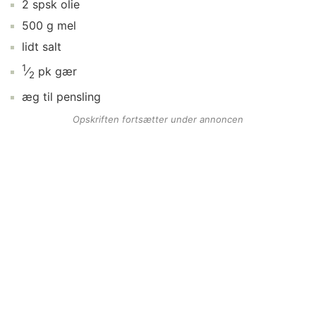
2
spsk
olie
500
g
mel
lidt
salt
1
⁄
pk
gær
2
æg
til pensling
Opskriften fortsætter under annoncen