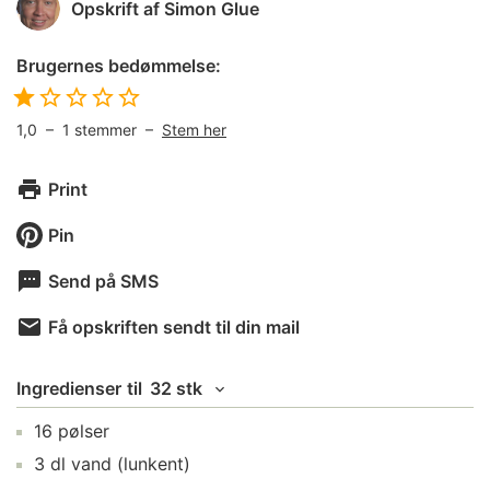
Opskrift af
Simon Glue
Brugernes bedømmelse:
1,0
–
1
stemmer –
Stem her
Print
Pin
Send på SMS
Få opskriften sendt til din mail
Ingredienser
til
32 stk
16
pølser
3
dl
vand
(lunkent)