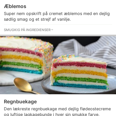
Æblemos
Super nem opskrift på cremet æblemos med en dejlig
sødlig smag og et strejf af vanilje.
SMUGKIG PÅ INGREDIENSER
Regnbuekage
Den lækreste regnbuekage med dejlig flødeostecreme
og luftige lagkagebunde i hver sin smukke farve.