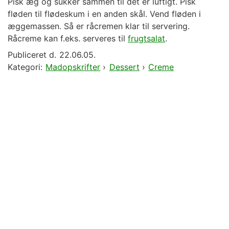
Pisk æg og sukker sammen til det er luftigt. Pisk
fløden til flødeskum i en anden skål. Vend fløden i
æggemassen. Så er råcremen klar til servering.
Råcreme kan f.eks. serveres til
frugtsalat
.
Publiceret d.
22.06.05.
Kategori:
Madopskrifter
›
Dessert
›
Creme