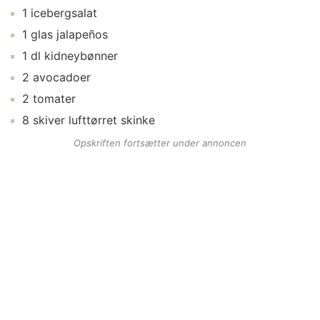
1
icebergsalat
1
glas
jalapeños
1
dl
kidneybønner
2
avocadoer
2
tomater
8
skiver
lufttørret skinke
Opskriften fortsætter under annoncen