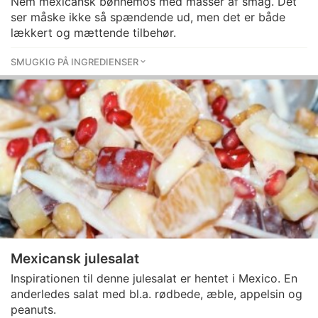
Nem mexicansk bønnemos med masser af smag. Det
ser måske ikke så spændende ud, men det er både
lækkert og mættende tilbehør.
SMUGKIG PÅ INGREDIENSER
Mexicansk julesalat
Inspirationen til denne julesalat er hentet i Mexico. En
anderledes salat med bl.a. rødbede, æble, appelsin og
peanuts.