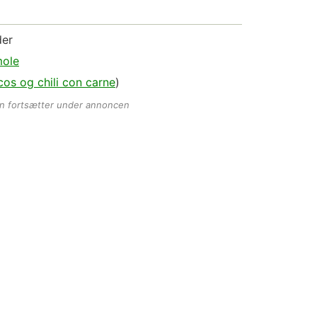
der
ole
acos og chili con carne
)
en fortsætter under annoncen