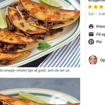
Brugern
3,0
–
2
s
Print
Få op
Pin
Op
 de smager mindst lige så godt, som de ser ud.