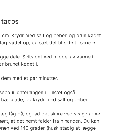
a tacos
5 cm. Krydr med salt og peber, og brun kødet
Tag kødet op, og sæt det til side til senere.
egge dele. Svits det ved middellav varme i
 brunet kødet i.
s dem med et par minutter.
ebouillonterningen i. Tilsæt også
rbærblade, og krydr med salt og peber.
 læg låg på, og lad det simre ved svag varme
 mørt, at det nemt falder fra hinanden. Du kan
vnen ved 140 grader (husk stadig at lægge