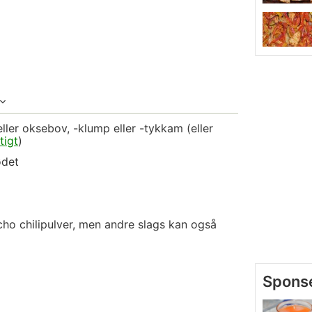
ller oksebov, -klump eller -tykkam (eller
tigt
)
ødet
ho chilipulver, men andre slags kan også