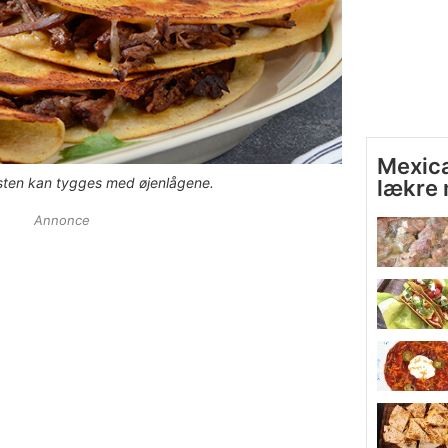
Mexica
sten kan tygges med øjenlågene.
lækre 
Annonce