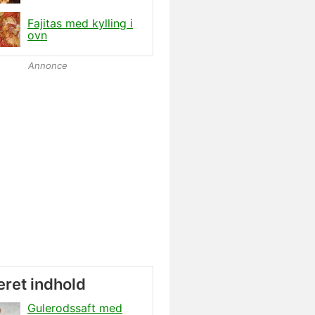
Fajitas med kylling i
ovn
Annonce