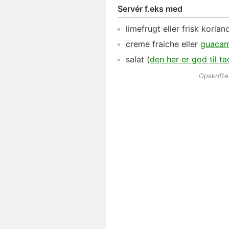
Servér f.eks med
limefrugt
eller frisk korian
creme fraiche
eller
guacam
salat
(
den her er god til t
Opskrift