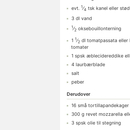
1
evt.
⁄
tsk
kanel
eller stød
4
3
dl
vand
1
⁄
oksebouillonterning
2
1
1
⁄
dl
tomatpassata
eller
2
tomater
1
spsk
æblecidereddike
ell
4
laurbærblade
salt
peber
Derudover
16
små tortillapandekager
300
g
revet mozzarella
ell
3
spsk
olie
til stegning