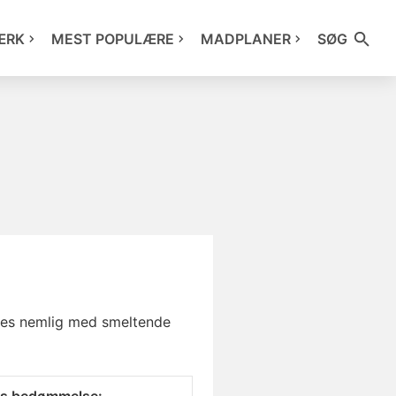
ÆRK
MEST POPULÆRE
MADPLANER
SØG
yldes nemlig med smeltende