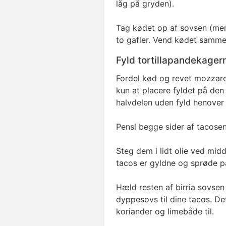
låg på gryden).
Tag kødet op af sovsen (men
to gafler. Vend kødet samme
Fyld tortillapandekage
Fordel kød og revet mozzare
kun at placere fyldet på den
halvdelen uden fyld henover 
Pensl begge sider af tacosen
Steg dem i lidt olie ved midd
tacos er gyldne og sprøde p
Hæld resten af birria sovsen
dyppesovs til dine tacos. Det
koriander og limebåde til.