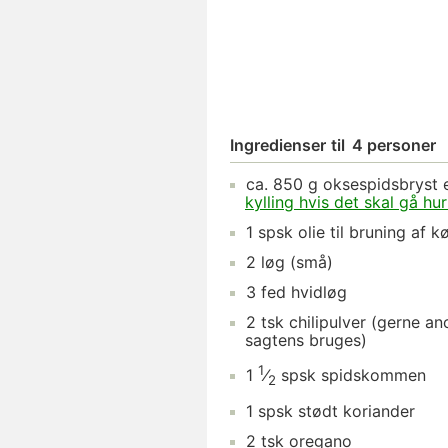
Ingredienser
til
4 personer
ca.
850
g
oksespidsbryst
e
kylling hvis det skal gå hur
1
spsk
olie
til bruning af k
2
løg
(små)
3
fed
hvidløg
2
tsk
chilipulver
(gerne anc
sagtens bruges)
1
1
⁄
spsk
spidskommen
2
1
spsk
stødt koriander
2
tsk
oregano