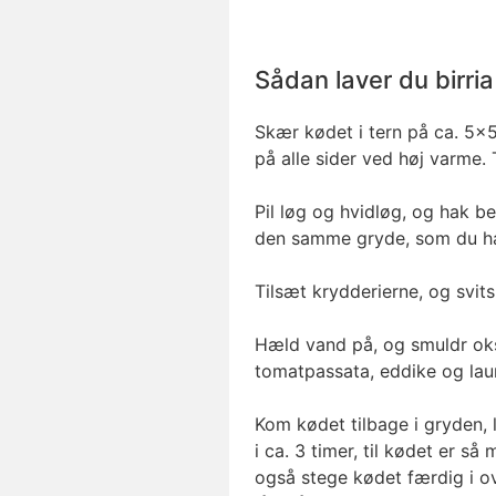
Sådan laver du birri
Skær kødet i tern på ca. 5x
på alle sider ved høj varme. 
Pil løg og hvidløg, og hak b
den samme gryde, som du har
Tilsæt krydderierne, og svit
Hæld vand på, og smuldr oks
tomatpassata, eddike og lau
Kom kødet tilbage i gryden,
i ca. 3 timer, til kødet er så
også stege kødet færdig i o