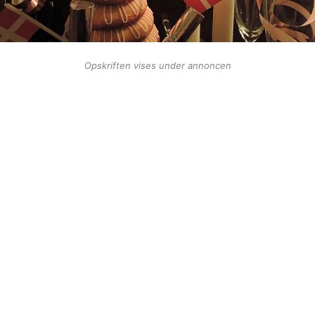
Opskriften vises under annoncen