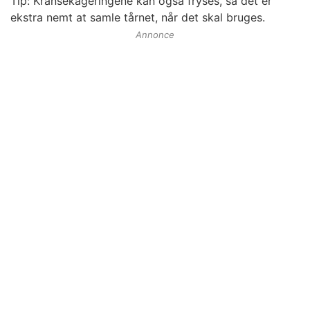
Tip: Kransekageringene kan også fryses, så det er
ekstra nemt at samle tårnet, når det skal bruges.
Annonce