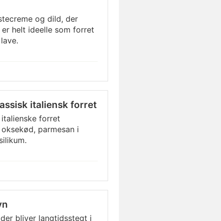
stecreme og dild, der
r helt ideelle som forret
lave.
ssisk italiensk forret
italienske forret
r oksekød, parmesan i
silikum.
vn
er bliver langtidsstegt i