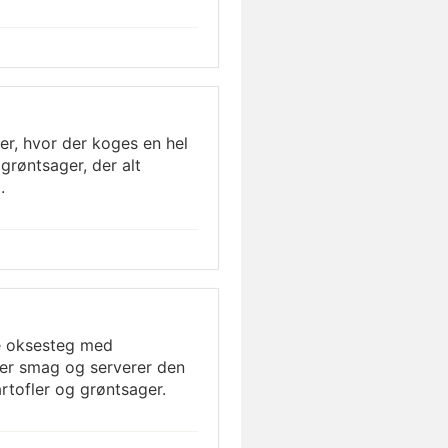
ter, hvor der koges en hel
røntsager, der alt
.
ne oksesteg med
ter smag og serverer den
rtofler og grøntsager.