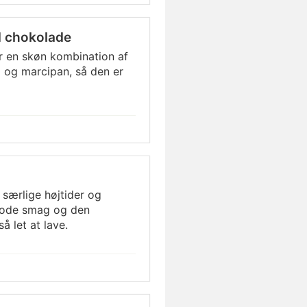
d chokolade
r en skøn kombination af
m og marcipan, så den er
 særlige højtider og
 gode smag og den
å let at lave.