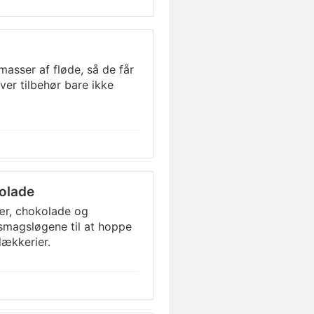
asser af fløde, så de får
ver tilbehør bare ikke
olade
r, chokolade og
smagsløgene til at hoppe
lækkerier.