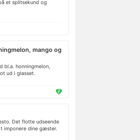
på et splitsekund og
nningmelon, mango og
d bl.a. honningmelon,
ot ud i glasset.
to. Det flotte udseende
ert imponere dine gæster.