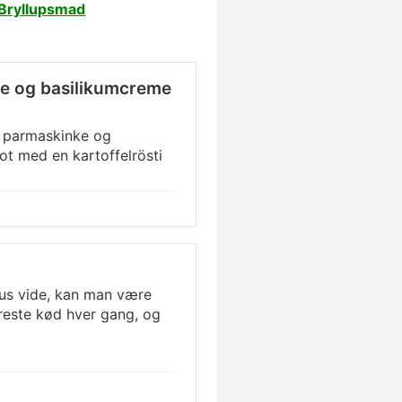
Bryllupsmad
ke og basilikumcreme
d parmaskinke og
ot med en kartoffelrösti
us vide, kan man være
reste kød hver gang, og