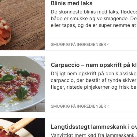
Blinis med laks
De skønneste blinis med laks, flødeo
både er smukke og velsmagende. De e
eller tapas, og de er super nemme at 
SMUGKIG PÅ INGREDIENSER
Carpaccio – nem opskrift på kla
Dejligt nem opskrift på den klassiske 
carpaccio, der består af tynde skive
flager, ristede pinjekerner og frisk ba
SMUGKIG PÅ INGREDIENSER
Langtidsstegt lammeskank i o
Vanvittigt mørt kød fra lammeskank, d