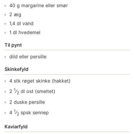
40
g
margarine
eller smør
2
æg
1,4
dl
vand
1
dl
hvedemel
Til pynt
dild
eller persille
Skinkefyld
4
stk
røget skinke
(hakket)
1
2
⁄
dl
ost
(smeltet)
2
2
duske
persille
1
4
⁄
spsk
sennep
2
Kaviarfyld