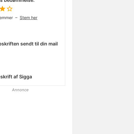
es bedømmelse:
temmer –
Stem her
skriften sendt til din mail
skrift af
Sigga
Annonce