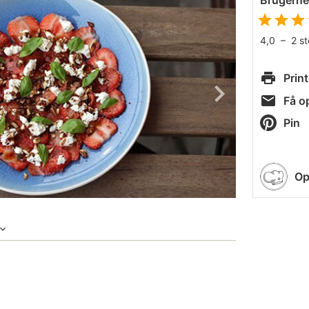
Brugern
4,0
–
2
s
Print
Få op
Pin
Op