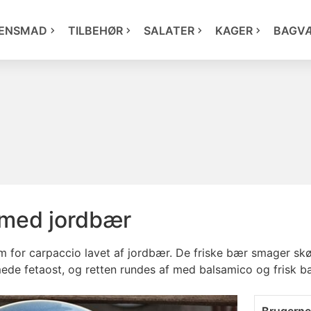
ENSMAD
TILBEHØR
SALATER
KAGER
BAGV
 med jordbær
rm for carpaccio lavet af jordbær. De friske bær smager sk
de fetaost, og retten rundes af med balsamico og frisk ba