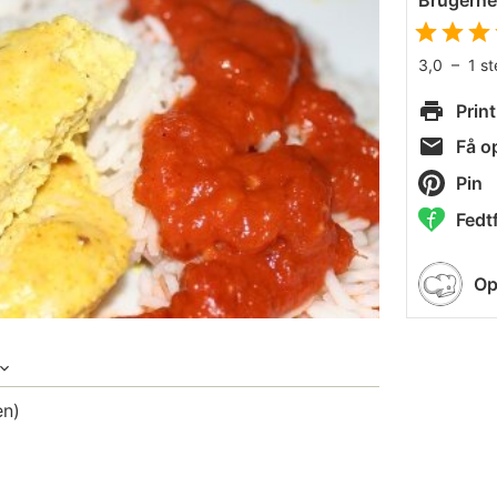
Brugern
3,0
–
1
s
Print
Få op
Pin
Fedtf
Op
en)