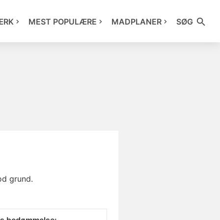
ÆRK
MEST POPULÆRE
MADPLANER
SØG
od grund.