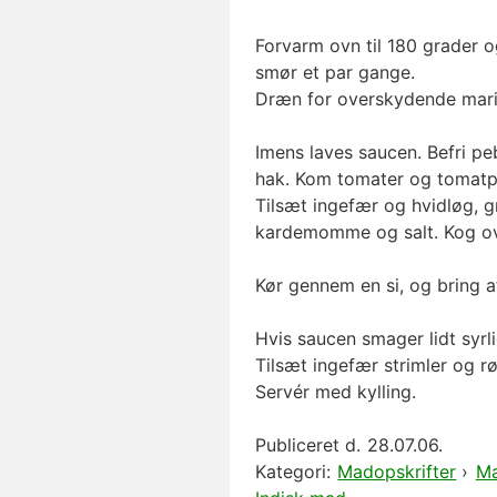
Forvarm ovn til 180 grader o
smør et par gange.
Dræn for overskydende marin
Imens laves saucen. Befri pe
hak. Kom tomater og tomatpur
Tilsæt ingefær og hvidløg, gr
kardemomme og salt. Kog over
Kør gennem en si, og bring at
Hvis saucen smager lidt syrli
Tilsæt ingefær strimler og rø
Servér med kylling.
Publiceret d.
28.07.06.
Kategori:
Madopskrifter
›
Ma