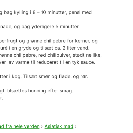
g bag kylling i 8 – 10 minutter, pensl med
ade, og bag yderligere 5 minutter.
berfrugt og grønne chilipebre for kerner, og
é i en gryde og tilsæt ca. 2 liter vand.
ønne chilipebre, rød chilipulver, stødt nellike,
 lav varme til reduceret til en tyk sauce.
ter i kog. Tilsæt smør og fløde, og rør.
gt, tilsættes honning efter smag.
r.
d fra hele verden
›
Asiatisk mad
›