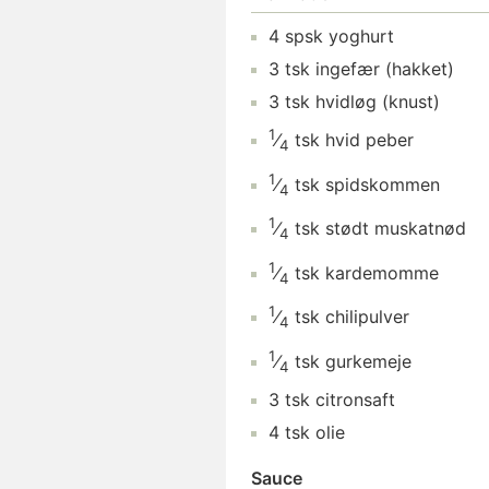
4
spsk
yoghurt
3
tsk
ingefær
(hakket)
3
tsk
hvidløg
(knust)
1
⁄
tsk
hvid peber
4
1
⁄
tsk
spidskommen
4
1
⁄
tsk
stødt muskatnød
4
1
⁄
tsk
kardemomme
4
1
⁄
tsk
chilipulver
4
1
⁄
tsk
gurkemeje
4
3
tsk
citronsaft
4
tsk
olie
Sauce