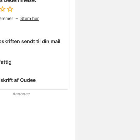
es bedømmelse:
temmer –
Stem her
skriften sendt til din mail
attig
skrift af
Qudee
Annonce