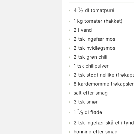
1
4
⁄
dl
tomatpuré
2
1
kg
tomater
(hakket)
2
l
vand
2
tsk
ingefær
mos
2
tsk
hvidløgsmos
2
tsk
grøn chili
1
tsk
chilipulver
2
tsk
stødt nellike
(frøkaps
8
kardemomme
frøkapsler
salt
efter smag
3
tsk
smør
2
1
⁄
dl
fløde
3
2
tsk
ingefær
skåret i tynd
honning
efter smag