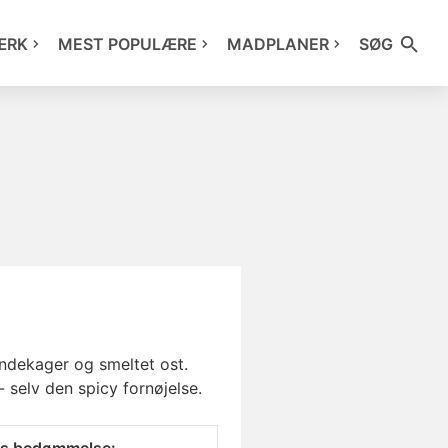
ÆRK
MEST POPULÆRE
MADPLANER
SØG
andekager og smeltet ost.
 selv den spicy fornøjelse.