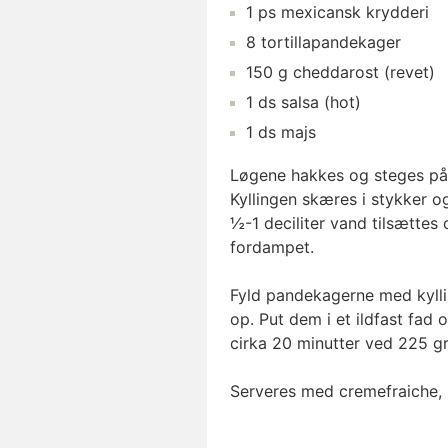
1
ps
mexicansk krydderi
8
tortillapandekager
150
g
cheddarost
(revet)
1
ds
salsa
(hot)
1
ds
majs
Løgene hakkes og steges på
Kyllingen skæres i stykker 
½-1 deciliter vand tilsættes 
fordampet.
Fyld pandekagerne med kyllin
op. Put dem i et ildfast fad
cirka 20 minutter ved 225 gr
Serveres med cremefraiche, r