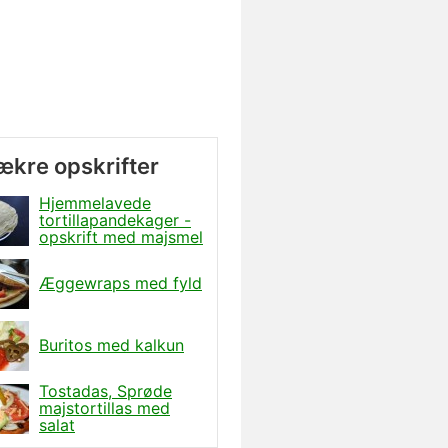
lækre opskrifter
Hjemmelavede
tortillapandekager -
opskrift med majsmel
Æggewraps med fyld
Buritos med kalkun
Tostadas, Sprøde
majstortillas med
salat