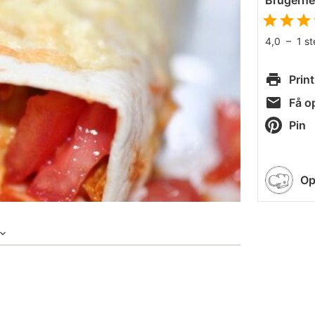
Brugern
4,0
–
1
s
Print
Få op
Pin
Op