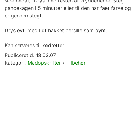
side nedaf). Drys med resten af krydderierne. Steg
pandekagen i 5 minutter eller til den har fået farve og
er gennemstegt.
Drys evt. med lidt hakket persille som pynt.
Kan serveres til kødretter.
Publiceret d.
18.03.07.
Kategori:
Madopskrifter
›
Tilbehør