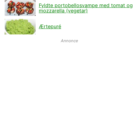
Fyldte portobellosvampe med tomat og
mozzarella (vegetar)
Ærtepuré
Annonce