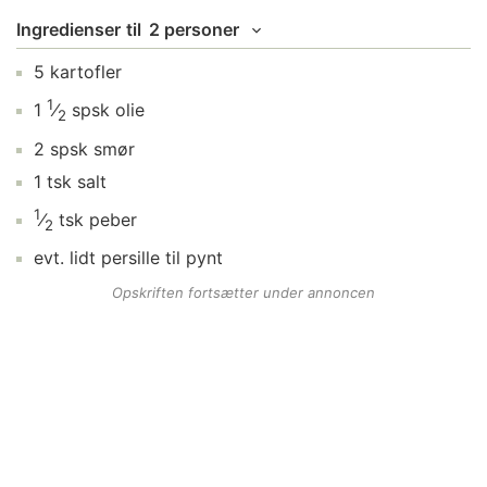
Ingredienser
til
2 personer
5
kartofler
1
1
⁄
spsk
olie
2
2
spsk
smør
1
tsk
salt
1
⁄
tsk
peber
2
evt. lidt
persille
til pynt
Opskriften fortsætter under annoncen