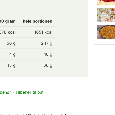
100 gram
hele portionen
378
kcal
1651 kcal
56
g
247 g
4
g
16 g
15
g
66 g
lbehør
›
Tilbehør til ost