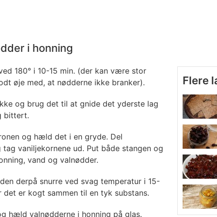
dder i honning
ed 180° i 10-15 min. (der kan være stor
Flere 
odt øje med, at nødderne ikke branker).
ke og brug det til at gnide det yderste lag
 bittert.
tronen og hæld det i en gryde. Del
g tag vaniljekornene ud. Put både stangen og
honning, vand og valnødder.
den derpå snurre ved svag temperatur i 15-
r det er kogt sammen til en tyk substans.
og hæld valnødderne i honning på glas.