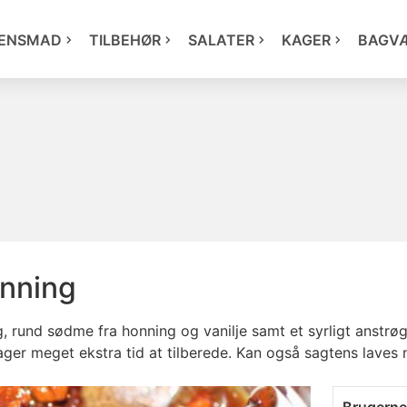
ENSMAD
TILBEHØR
SALATER
KAGER
BAGV
onning
g, rund sødme fra honning og vanilje samt et syrligt anstrøg 
ager meget ekstra tid at tilberede. Kan også sagtens laves 