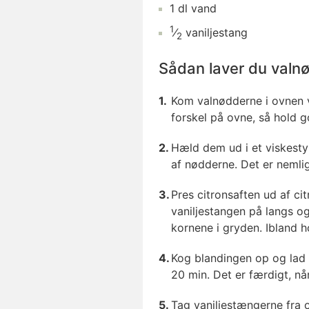
1
dl
vand
1
⁄
vaniljestang
2
Sådan laver du valnø
Kom valnødderne i ovnen v
forskel på ovne, så hold g
Hæld dem ud i et viskestyk
af nødderne. Det er nemlig
Pres citronsaften ud af ci
vaniljestangen på langs o
kornene i gryden. Ibland 
Kog blandingen op og lad 
20 min. Det er færdigt, nå
Tag vaniljestængerne fra 