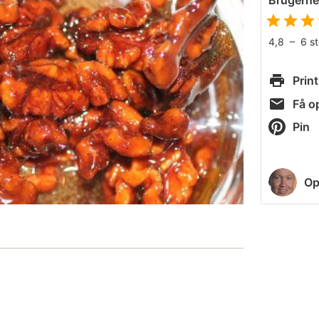
Brugern
4,8
–
6
s
Print
Få op
Pin
Op