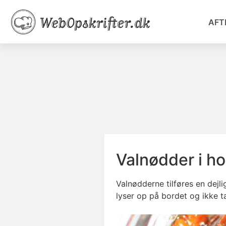
AFT
Valnødder i h
Valnødderne tilføres en dejli
lyser op på bordet og ikke t