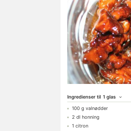
Ingredienser
til
1 glas
100
g
valnødder
2
dl
honning
1
citron