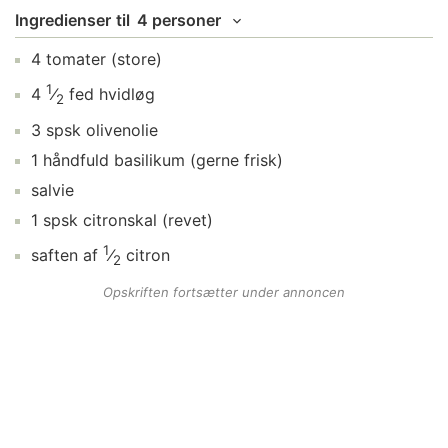
Ingredienser
til
4 personer
4
tomater
(store)
1
4
⁄
fed
hvidløg
2
3
spsk
olivenolie
1
håndfuld
basilikum
(gerne frisk)
salvie
1
spsk
citronskal
(revet)
1
saften af
⁄
citron
2
Opskriften fortsætter under annoncen