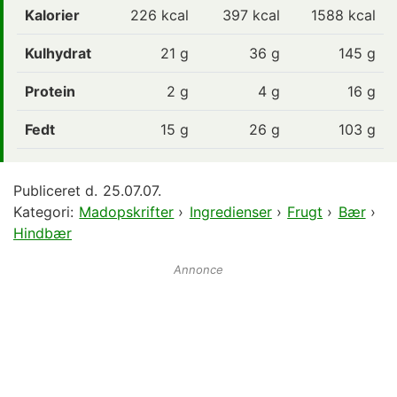
Kalorier
226 kcal
397
kcal
1588 kcal
Kulhydrat
21 g
36
g
145 g
Protein
2 g
4
g
16 g
Fedt
15 g
26
g
103 g
Publiceret d.
25.07.07.
Kategori:
Madopskrifter
›
Ingredienser
›
Frugt
›
Bær
›
Hindbær
Annonce