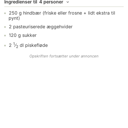
Ingredienser
til
4 personer
250
g
hindbær
(friske eller frosne + lidt ekstra til
pynt)
2
pasteuriserede æggehvider
120
g
sukker
1
2
⁄
dl
piskefløde
2
Opskriften fortsætter under annoncen