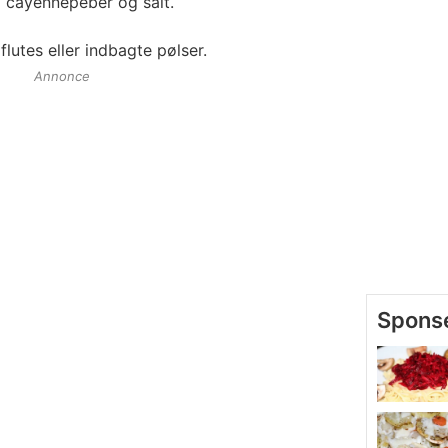
d cayennepeber og salt.
utes eller indbagte pølser.
Annonce