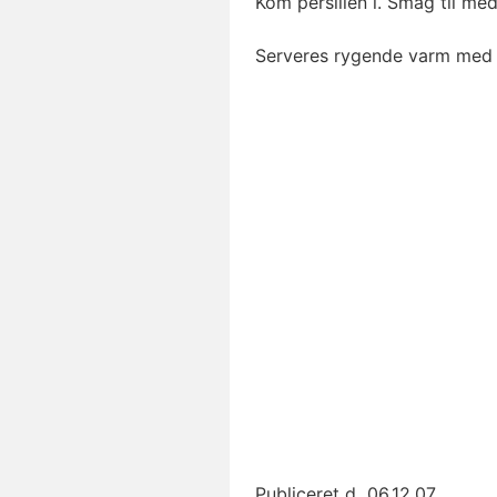
Kom persillen i. Smag til me
Serveres rygende varm med fl
Publiceret d.
06.12.07.