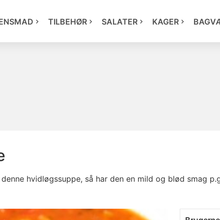
ENSMAD
TILBEHØR
SALATER
KAGER
BAGV
e
 denne hvidløgssuppe, så har den en mild og blød smag p.g