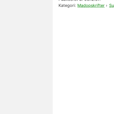
Kategori:
Madopskrifter
›
Su