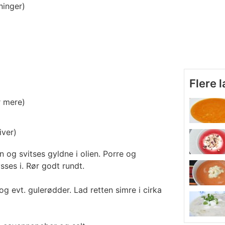
rninger)
Flere 
r mere)
iver)
 og svitses gyldne i olien. Porre og
sses i. Rør godt rundt.
 og evt. gulerødder. Lad retten simre i cirka