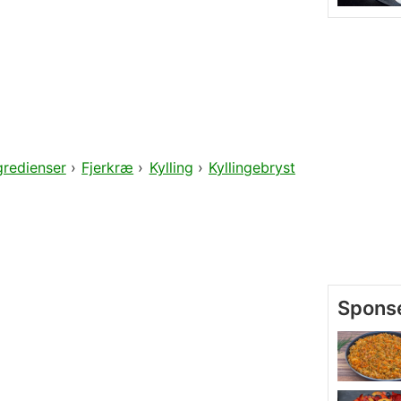
gredienser
›
Fjerkræ
›
Kylling
›
Kyllingebryst