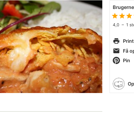
Brugern
4,0
–
1
s
Print
Få op
Pin
Op