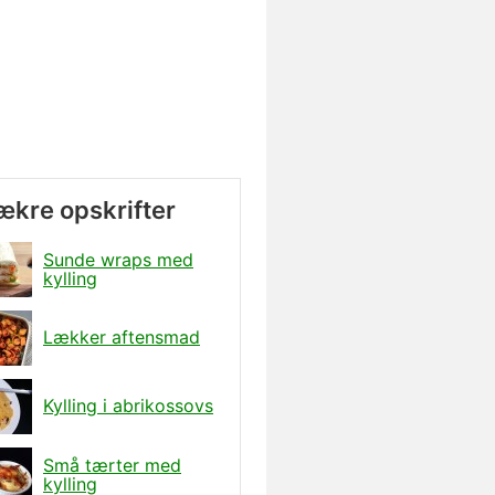
lækre opskrifter
Sunde wraps med
kylling
Lækker aftensmad
Kylling i abrikossovs
Små tærter med
kylling