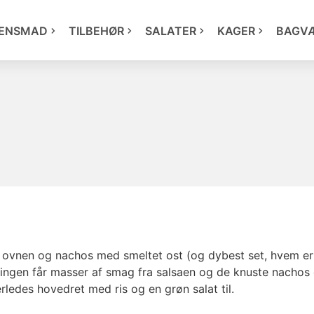
ENSMAD
TILBEHØR
SALATER
KAGER
BAGV
i ovnen og nachos med smeltet ost (og dybest set, hvem er 
ingen får masser af smag fra salsaen og de knuste nachos 
ledes hovedret med ris og en grøn salat til.