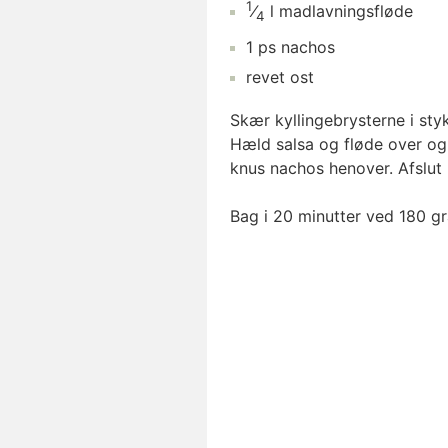
1
⁄
l
madlavningsfløde
4
1
ps
nachos
revet ost
Skær kyllingebrysterne i sty
Hæld salsa og fløde over og 
knus nachos henover. Afslut 
Bag i 20 minutter ved 180 gra