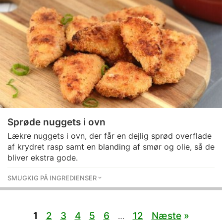
Sprøde nuggets i ovn
Lækre nuggets i ovn, der får en dejlig sprød overflade
af krydret rasp samt en blanding af smør og olie, så de
bliver ekstra gode.
SMUGKIG PÅ INGREDIENSER
1
2
3
4
5
6
12
Næste
»
…