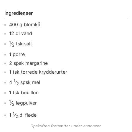
Ingredienser
400
g
blomkål
12
dl
vand
1
⁄
tsk
salt
2
1
porre
2
spsk
margarine
1
tsk
tørrede krydderurter
1
4
⁄
spsk
mel
2
1
tsk
bouillon
1
⁄
løgpulver
2
1
1
⁄
dl
fløde
2
Opskriften fortsætter under annoncen