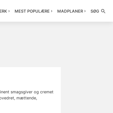
ÆRK
MEST POPULÆRE
MADPLANER
SØG
eminent smagsgiver og cremet
hovedret, mættende,