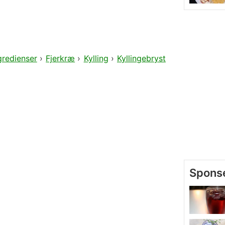
gredienser
›
Fjerkræ
›
Kylling
›
Kyllingebryst