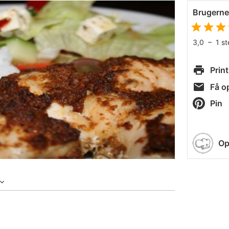
Brugern
3,0
–
1
s
Print
Få op
Pin
Op