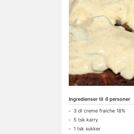
Ingredienser
til
6 personer
3
dl
creme fraiche 18%
5
tsk
karry
1
tsk
sukker