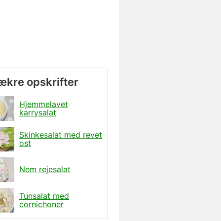
lækre opskrifter
Hjemmelavet
karrysalat
Skinkesalat med revet
ost
Nem rejesalat
Tunsalat med
cornichoner