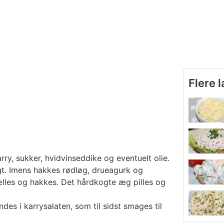
Flere 
ry, sukker, hvidvinseddike og eventuelt olie.
gt. Imens hakkes rødløg, drueagurk og
ælles og hakkes. Det hårdkogte æg pilles og
des i karrysalaten, som til sidst smages til