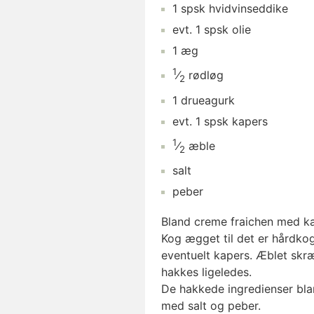
1
spsk
hvidvinseddike
evt.
1
spsk
olie
1
æg
1
⁄
rødløg
2
1
drueagurk
evt.
1
spsk
kapers
1
⁄
æble
2
salt
peber
Bland creme fraichen med kar
Kog ægget til det er hårdko
eventuelt kapers. Æblet skr
hakkes ligeledes.
De hakkede ingredienser blan
med salt og peber.