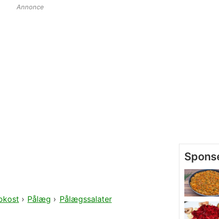
Annonce
okost
›
Pålæg
›
Pålægssalater