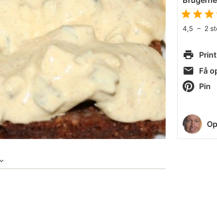
Brugern
4,5
–
2
s
Print
Få op
Pin
Op