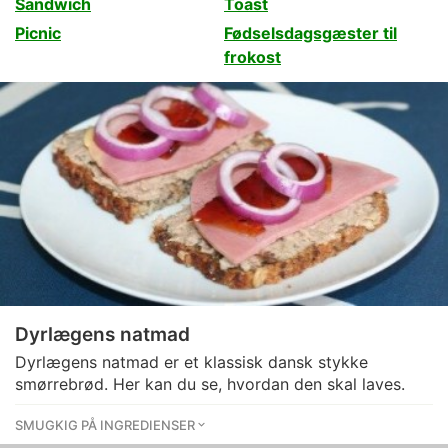
Sandwich
Toast
Picnic
Fødselsdagsgæster til
frokost
Dyrlægens natmad
Dyrlægens natmad er et klassisk dansk stykke
smørrebrød. Her kan du se, hvordan den skal laves.
SMUGKIG PÅ INGREDIENSER