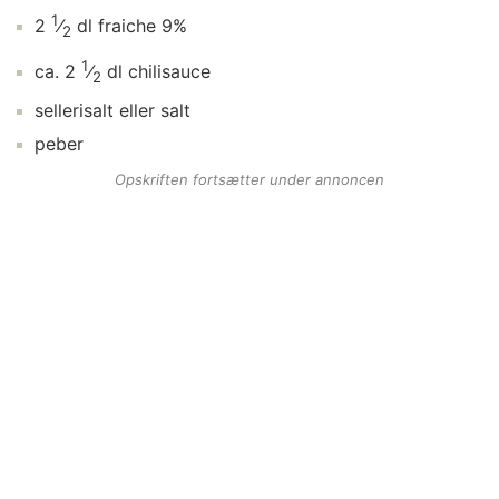
1
2
⁄
dl
fraiche 9%
2
1
ca.
2
⁄
dl
chilisauce
2
sellerisalt
eller salt
peber
Opskriften fortsætter under annoncen