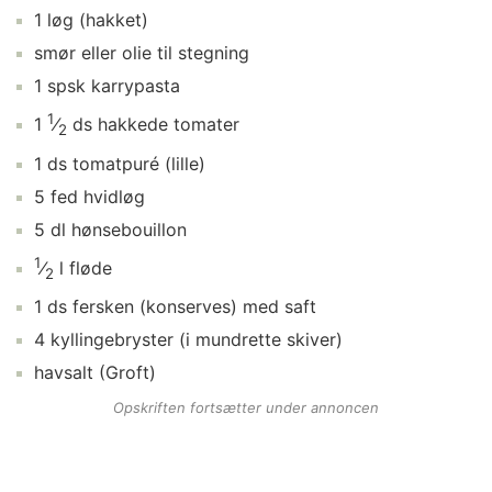
1
løg
(hakket)
smør
eller olie til stegning
1
spsk
karrypasta
1
1
⁄
ds
hakkede tomater
2
1
ds
tomatpuré
(lille)
5
fed
hvidløg
5
dl
hønsebouillon
1
⁄
l
fløde
2
1
ds
fersken (konserves)
med saft
4
kyllingebryster
(i mundrette skiver)
havsalt
(Groft)
Opskriften fortsætter under annoncen