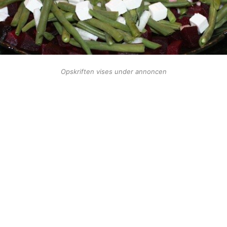
Opskriften vises under annoncen