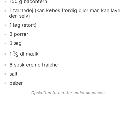
150
g
bacontern
1
tærtedej
(kan købes færdig eller man kan lave
den selv)
1
løg
(stort)
3
porrer
3
æg
1
1
⁄
dl
mælk
2
6
spsk
creme fraiche
salt
peber
Opskriften fortsætter under annoncen