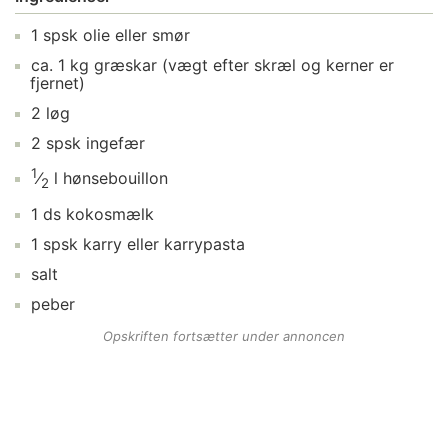
1
spsk
olie
eller smør
ca.
1
kg
græskar
(vægt efter skræl og kerner er
fjernet)
2
løg
2
spsk
ingefær
1
⁄
l
hønsebouillon
2
1
ds
kokosmælk
1
spsk
karry
eller karrypasta
salt
peber
Opskriften fortsætter under annoncen