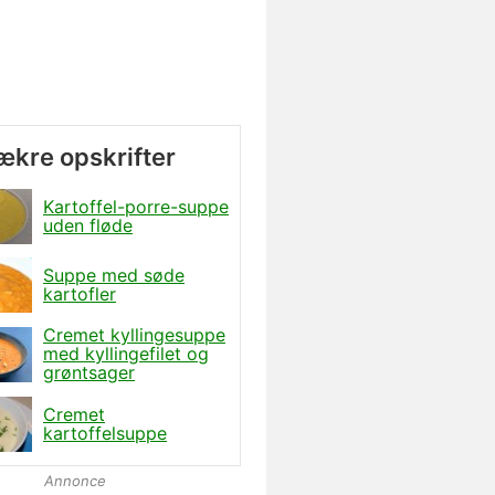
lækre opskrifter
Kartoffel-porre-suppe
uden fløde
Suppe med søde
kartofler
Cremet kyllingesuppe
med kyllingefilet og
grøntsager
Cremet
kartoffelsuppe
Annonce