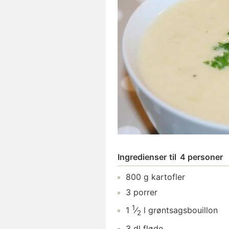
Ingredienser
til
4 personer
800
g
kartofler
3
porrer
1
1
⁄
l
grøntsagsbouillon
2
3
dl
fløde