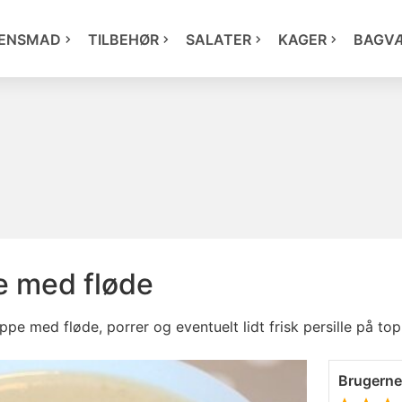
ENSMAD
TILBEHØR
SALATER
KAGER
BAGV
e med fløde
ppe med fløde, porrer og eventuelt lidt frisk persille på to
Brugern