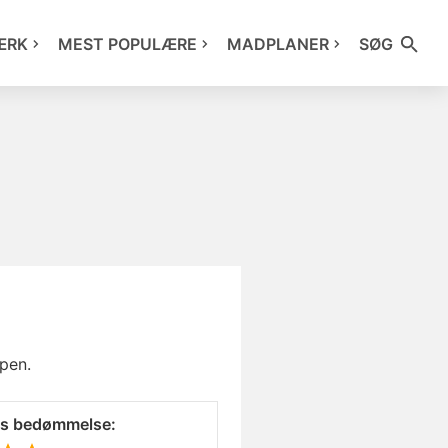
ÆRK
MEST POPULÆRE
MADPLANER
SØG
ppen.
es bedømmelse: