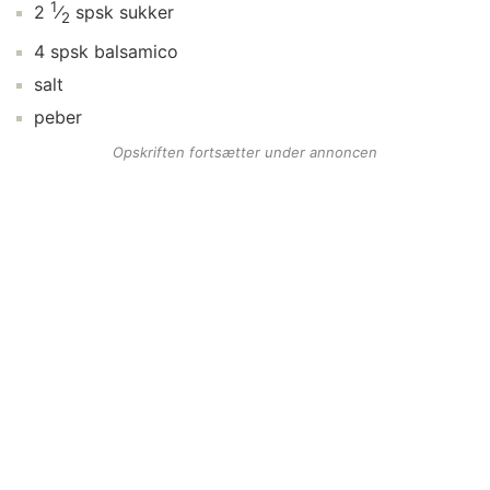
1
2
⁄
spsk
sukker
2
4
spsk
balsamico
salt
peber
Opskriften fortsætter under annoncen