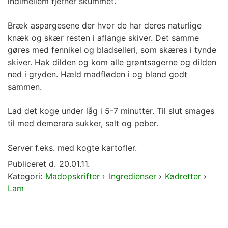
indimellem fjerner skummet.
Bræk aspargesene der hvor de har deres naturlige
knæk og skær resten i aflange skiver. Det samme
gøres med fennikel og bladselleri, som skæres i tynde
skiver. Hak dilden og kom alle grøntsagerne og dilden
ned i gryden. Hæld madfløden i og bland godt
sammen.
Lad det koge under låg i 5-7 minutter. Til slut smages
til med demerara sukker, salt og peber.
Server f.eks. med kogte kartofler.
Publiceret d.
20.01.11.
Kategori:
Madopskrifter
›
Ingredienser
›
Kødretter
›
Lam