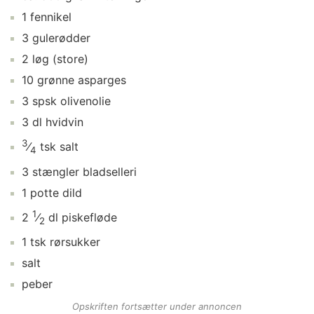
1
fennikel
3
gulerødder
2
løg
(store)
10
grønne asparges
3
spsk
olivenolie
3
dl
hvidvin
3
⁄
tsk
salt
4
3
stængler
bladselleri
1
potte
dild
1
2
⁄
dl
piskefløde
2
1
tsk
rørsukker
salt
peber
Opskriften fortsætter under annoncen