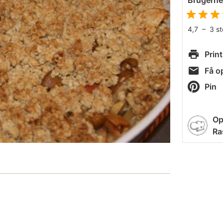
Brugern
4,7
–
3
s
Print
Få op
Pin
Op
Ra