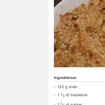
Ingredienser
125
g
smør
1
1
⁄
dl
hvedemel
2
1
1
⁄
dl
sukker