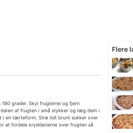
Flere 
180 grader. Skyl frugterne og fjern
resten af frugten i små stykker og læg dem i
lt i en tærteform. Strø lidt brunt sukker over
or at fordele krydderierne over frugten så