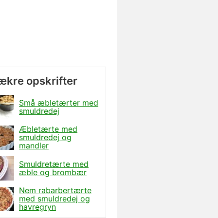
lækre opskrifter
Små æbletærter med
smuldredej
Æbletærte med
smuldredej og
mandler
Smuldretærte med
æble og brombær
Nem rabarbertærte
med smuldredej og
havregryn