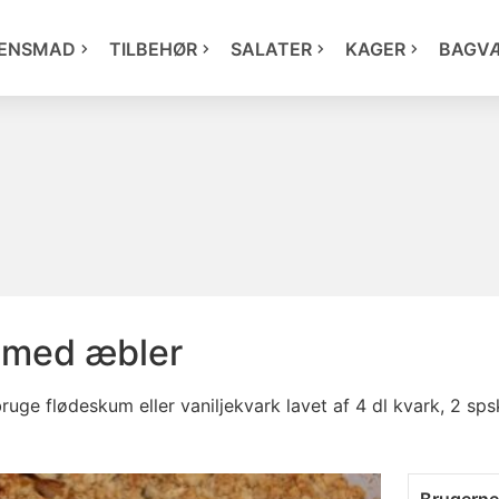
ENSMAD
TILBEHØR
SALATER
KAGER
BAGV
 med æbler
 bruge flødeskum eller vaniljekvark lavet af 4 dl kvark, 2 sp