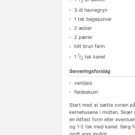
2
3
dl
havregryn
1
tsk
bagepulver
2
æbler
2
pærer
lidt
brun farin
1
1
⁄
tsk
kanel
2
Serveringsforslag
vaniljeis
flødeskum
Start med at sætte ovnen på 
kernehusene i midten. Skær 
en ildfast form eller eventue
og 1-2 tsk med kanel. Sørg f
godt som muligt.