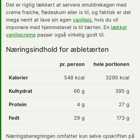
Det er rigtig lækkert at servere smuldrekagen med
creme fraiche, flødeskum eller is til, og faktisk er det
mega nemt at lave sin egen
vaniljeis
, hvis du vil
imponere med hjemmelavet is til tærten. En
lækker
vaniljecreme
passer også virkelig godt til.
Næringsindhold for æbletærten
pr. person
hele portionen
Kalorier
548
kcal
3290 kcal
Kulhydrat
66
g
395 g
Protein
4
g
27 g
Fedt
29
g
173 g
Næringsberegningen omfatter kun selve opskriften på