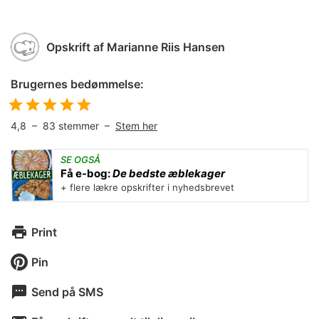
Opskrift af
Marianne Riis Hansen
Brugernes bedømmelse:
4,8
–
83
stemmer –
Stem her
SE OGSÅ
Få e-bog:
De bedste æblekager
+ flere lækre opskrifter i nyhedsbrevet
Print
Pin
Send på SMS