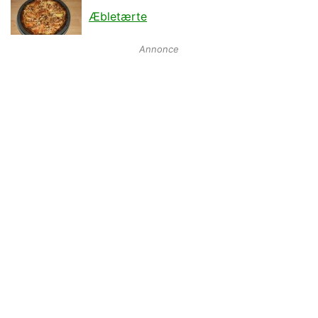
Æbletærte
Annonce