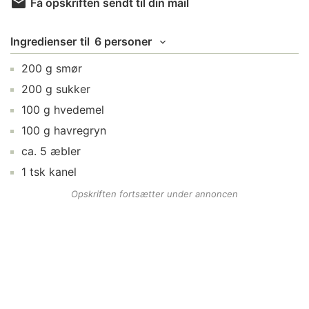
Få opskriften sendt til din mail
Ingredienser
til
6 personer
200
g
smør
200
g
sukker
100
g
hvedemel
100
g
havregryn
ca.
5
æbler
1
tsk
kanel
Opskriften fortsætter under annoncen