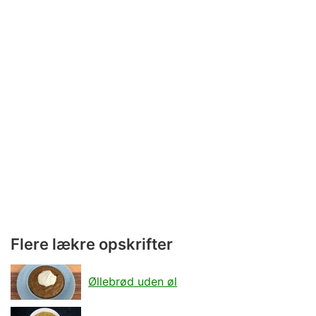
Flere lækre opskrifter
Øllebrød uden øl