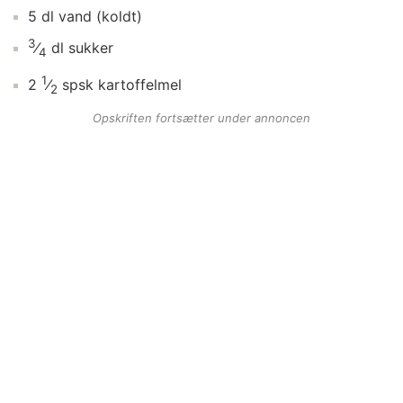
5
dl
vand
(koldt)
3
⁄
dl
sukker
4
1
2
⁄
spsk
kartoffelmel
2
Opskriften fortsætter under annoncen