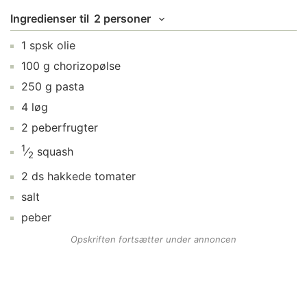
Ingredienser
til
2 personer
1
spsk
olie
100
g
chorizopølse
250
g
pasta
4
løg
2
peberfrugter
1
⁄
squash
2
2
ds
hakkede tomater
salt
peber
Opskriften fortsætter under annoncen