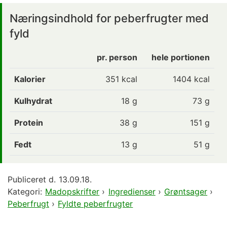
Næringsindhold for peberfrugter med
fyld
pr. person
hele portionen
Kalorier
351
kcal
1404 kcal
Kulhydrat
18
g
73 g
Protein
38
g
151 g
Fedt
13
g
51 g
Publiceret d.
13.09.18.
Kategori:
Madopskrifter
›
Ingredienser
›
Grøntsager
›
Peberfrugt
›
Fyldte peberfrugter