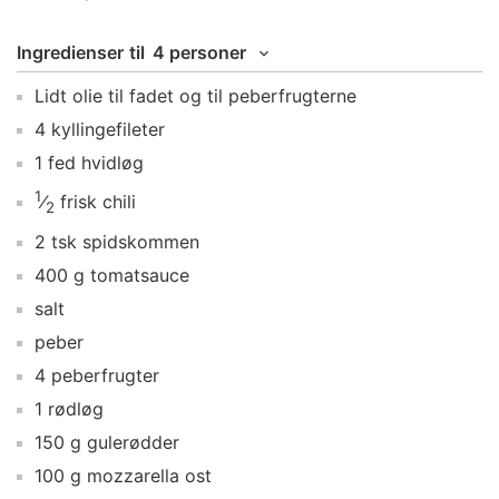
Ingredienser
til
4 personer
Lidt
olie
til fadet og til peberfrugterne
4
kyllingefileter
1
fed
hvidløg
1
⁄
frisk chili
2
2
tsk
spidskommen
400
g
tomatsauce
salt
peber
4
peberfrugter
1
rødløg
150
g
gulerødder
100
g
mozzarella ost