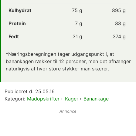
Kulhydrat
75
g
895 g
Protein
7
g
88 g
Fedt
31
g
374 g
*Næringsberegningen tager udgangspunkt i, at
banankagen rækker til 12 personer, men det afhænger
naturligvis af hvor store stykker man skærer.
Publiceret d.
25.05.16.
Kategori:
Madopskrifter
›
Kager
›
Banankage
Annonce