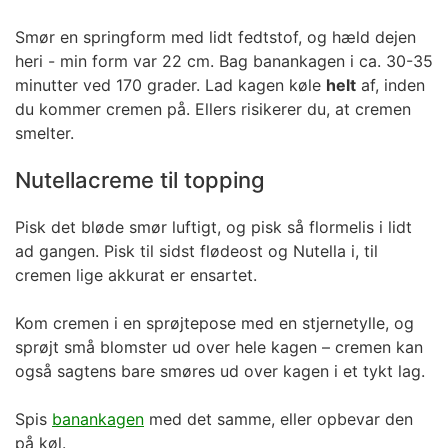
Smør en springform med lidt fedtstof, og hæld dejen
heri - min form var 22 cm. Bag banankagen i ca. 30-35
minutter ved 170 grader. Lad kagen køle
helt
af, inden
du kommer cremen på. Ellers risikerer du, at cremen
smelter.
Nutellacreme til topping
Pisk det bløde smør luftigt, og pisk så flormelis i lidt
ad gangen. Pisk til sidst flødeost og Nutella i, til
cremen lige akkurat er ensartet.
Kom cremen i en sprøjtepose med en stjernetylle, og
sprøjt små blomster ud over hele kagen – cremen kan
også sagtens bare smøres ud over kagen i et tykt lag.
Spis
banankagen
med det samme, eller opbevar den
på køl.