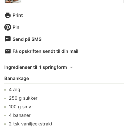
Print
Pin
Send på SMS
Få opskriften sendt til din mail
Ingredienser
til
1 springform
Banankage
4
æg
250
g
sukker
100
g
smør
4
bananer
2
tsk
vaniljeekstrakt