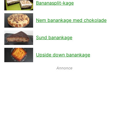
Bananasplit-kage
Nem banankage med chokolade
Sund banankage
Upside down banankage
Annonce