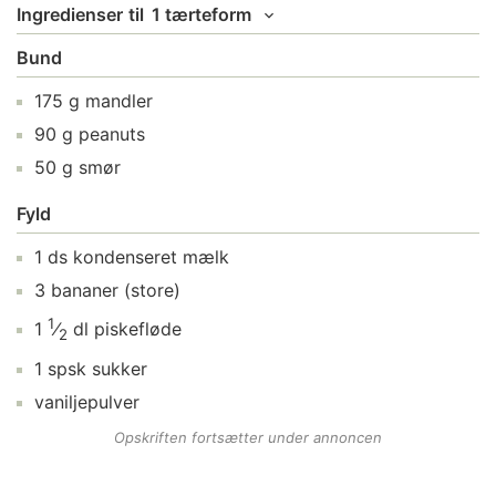
Ingredienser
til
1 tærteform
Bund
175
g
mandler
90
g
peanuts
50
g
smør
Fyld
1
ds
kondenseret mælk
3
bananer
(store)
1
1
⁄
dl
piskefløde
2
1
spsk
sukker
vaniljepulver
Opskriften fortsætter under annoncen